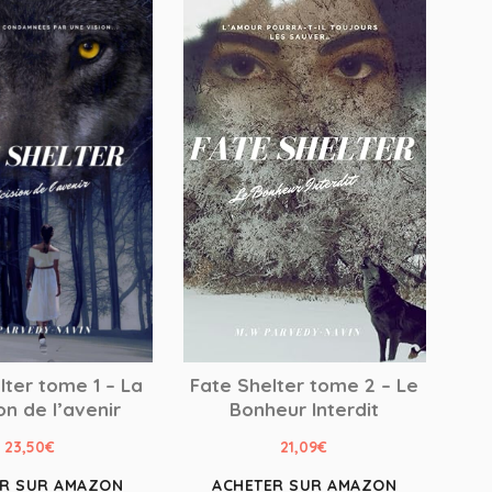
Fate Shelter tome 2 – Le
lter tome 1 – La
Bonheur Interdit
on de l’avenir
21,09
€
23,50
€
ACHETER SUR AMAZON
ER SUR AMAZON