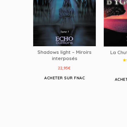
Shadows light – Miroirs
La Chu
interposés
22,95
€
ACHETER SUR FNAC
ACHE