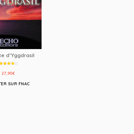
te d’Yggdrasil
Note
4.50
27,95
€
sur 5
TER SUR FNAC