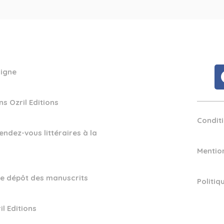
ligne
ns Ozril Editions
Condit
endez-vous littéraires à la
Mentio
e dépôt des manuscrits
Politiq
il Editions