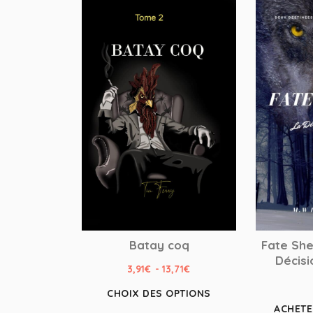
Batay coq
Fate She
Décisi
3,91
€
-
13,71
€
CHOIX DES OPTIONS
ACHET