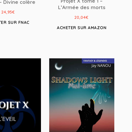
Projet X tome 1 –
– Divine colère
L’Armée des morts
24,95
€
20,04
€
TER SUR FNAC
ACHETER SUR AMAZON