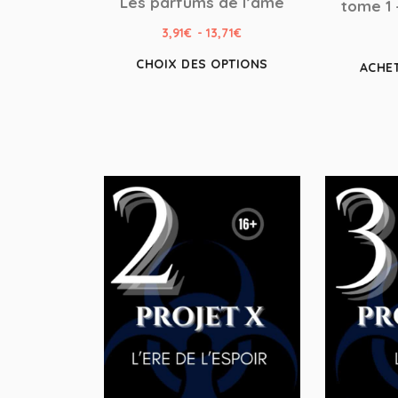
Les parfums de l’âme
tome 1 
3,91
€
-
13,71
€
CHOIX DES OPTIONS
ACHE