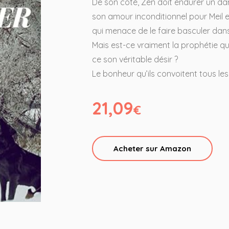
De son côté, Zen doit endurer un da
son amour inconditionnel pour Meil e
qui menace de le faire basculer dans 
Mais est-ce vraiment la prophétie q
ce son véritable désir ?
Le bonheur qu’ils convoitent tous les
21,09
€
Acheter sur Amazon