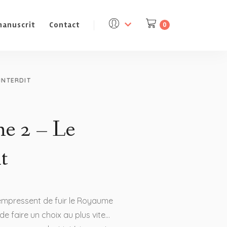
manuscrit
Contact
0
INTERDIT
me 2 – Le
t
’empressent de fuir le Royaume
n de faire un choix au plus vite…