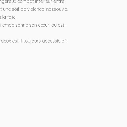
ngereux combat intérieur entre
t une soif de violence inassouvie,
la folie.
ui empoisonne son cœur, ou est-
 deux est-il toujours accessible ?