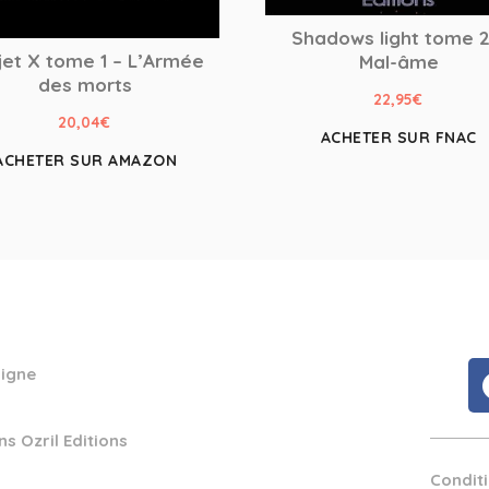
Shadows light tome 2
jet X tome 1 – L’Armée
Mal-âme
des morts
22,95
€
20,04
€
ACHETER SUR FNAC
ACHETER SUR AMAZON
ligne
ns Ozril Editions
Condit