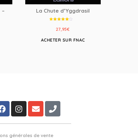
 –
La Chute d’Yggdrasil
Note
4.50
27,95
€
sur 5
ACHETER SUR FNAC
ions générales de vente