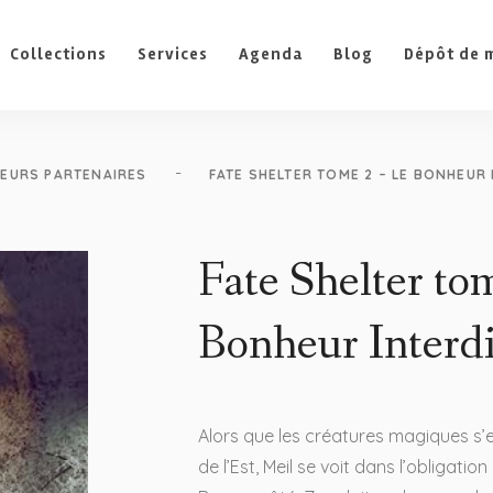
Collections
Services
Agenda
Blog
Dépôt de 
-
EURS PARTENAIRES
FATE SHELTER TOME 2 – LE BONHEUR 
Fate Shelter to
Bonheur Interdi
Alors que les créatures magiques s
de l’Est, Meil se voit dans l’obligatio