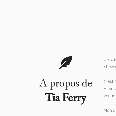
Je sui
cheveu
A propos de
C’est 
Et en 
Tia Ferry
venue
Mon pr