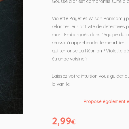
Gousse d’or est compromis suite à c
Violette Payet et Wilson Ramsamy p
relancer leur activité de détectives 
mort. Embarqués dans l’équipe du cap
réussir à appréhender le meurtrier, 
qui terrorise La Réunion ? Violette dé
étrange voisine ?
Laissez votre intuition vous guider a
la vanille.
Proposé également en
2,99
€