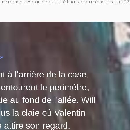
me roman, « Batay coq » a été finaliste du même prix en 202
t à l'arrière de la case.
entourent le périmètre,
e au fond de l'allée. Will
us la claie où Valentin
 attire son regard.