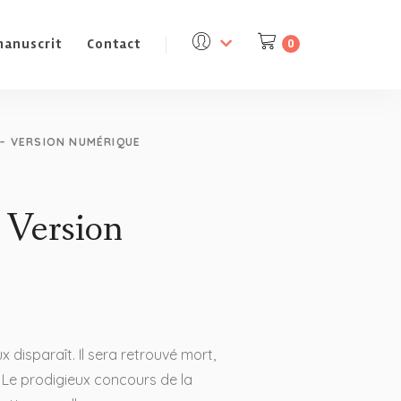
manuscrit
Contact
0
 – VERSION NUMÉRIQUE
– Version
x disparaît. Il sera retrouvé mort,
 Le prodigieux concours de la