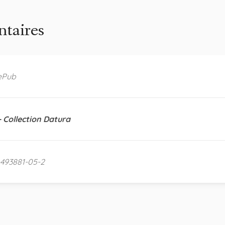
taires
ePub
- Collection Datura
-493881-05-2