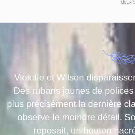
deuxiè
Violette et Wilson disparaissen
Des rubans jaunes de polices 
plus précisément la dernière clai
observe le moindre détail. So
reposait, un bouton nacré