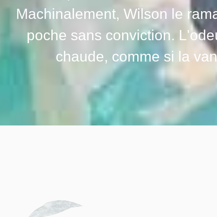
Machinalement, Wilson le rama
poche sans conviction. L'odeur
chaude, comme si la vanil