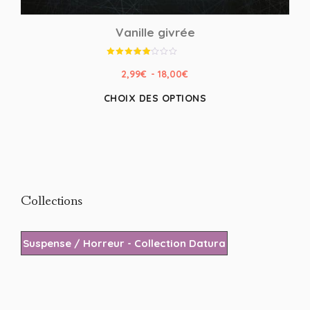
Vanille givrée
Note
4.00
2,99
€
-
18,00
€
sur 5
CHOIX DES OPTIONS
Collections
Suspense / Horreur - Collection Datura