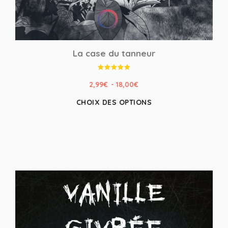
La case du tanneur
Note
5.00
2,99
€
-
18,00
€
sur 5
CHOIX DES OPTIONS