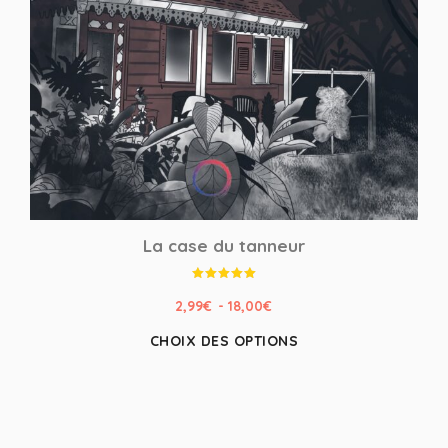
La case du tanneur
Note
5.00
2,99
€
-
18,00
€
sur 5
CHOIX DES OPTIONS