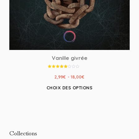
Vanille givrée
Note
4.00
2,99
€
-
18,00
€
sur 5
CHOIX DES OPTIONS
Collections