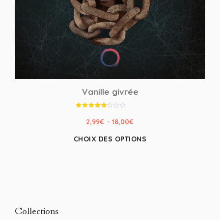
Vanille givrée
Note
4.00
2,99
€
-
18,00
€
sur 5
CHOIX DES OPTIONS
Collections