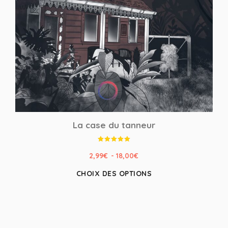
La case du tanneur
Note
5.00
2,99
€
-
18,00
€
sur 5
CHOIX DES OPTIONS